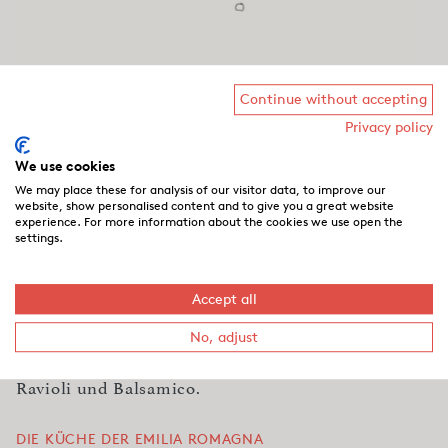
Continue without accepting
Privacy policy
HERKUNFT
Emilia-Romagna
We use cookies
We may place these for analysis of our visitor data, to improve our
Durch die Emilia Romagna verläuft nicht nur die
website, show personalised content and to give you a great website
experience. For more information about the cookies we use open the
Schweine- und Lammfleisch-Grenze, sondern
settings.
auch die Butter-Olivenöl-Grenze Italiens. In der
Emilia kocht man traditionell mit Butter und
Accept all
Schweineschmalz. In der Romagna stehen schon
Olivenbäume. Bekannte Lebensmittel:
No, adjust
Parmaschinken, Parmesan, Mortadella, Tortellini,
Ravioli und Balsamico.
DIE KÜCHE DER EMILIA ROMAGNA