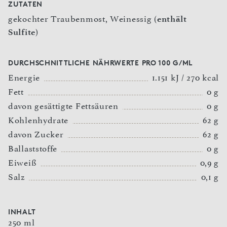
ZUTATEN
gekochter Traubenmost, Weinessig (
enthält
Sulfite
)
DURCHSCHNITTLICHE NÄHRWERTE PRO 100 G/ML
Energie
1.151 kJ / 270 kcal
Fett
0 g
davon gesättigte Fettsäuren
0 g
Kohlenhydrate
62 g
davon Zucker
62 g
Ballaststoffe
0 g
Eiweiß
0,9 g
Salz
0,1 g
INHALT
250 ml