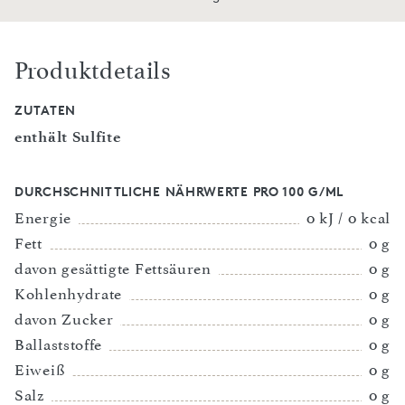
Produktdetails
ZUTATEN
enthält Sulfite
DURCHSCHNITTLICHE NÄHRWERTE PRO 100 G/ML
Energie
0 kJ / 0 kcal
Fett
0 g
davon gesättigte Fettsäuren
0 g
Kohlenhydrate
0 g
davon Zucker
0 g
Ballaststoffe
0 g
Eiweiß
0 g
Salz
0 g