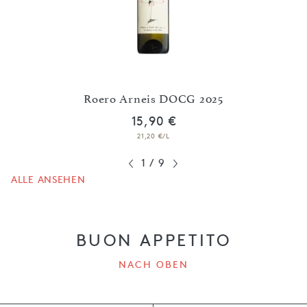
 2025
Roero Arneis DOCG 2025
S
15,90 €
21,20 €/L
1
/
9
ALLE ANSEHEN
BUON APPETITO
NACH OBEN