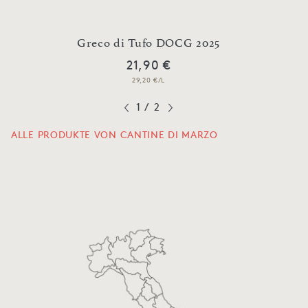
23
Greco di Tufo DOCG 2025
Fia
21,90 €
29,20 €/L
1
/
2
ALLE PRODUKTE VON CANTINE DI MARZO