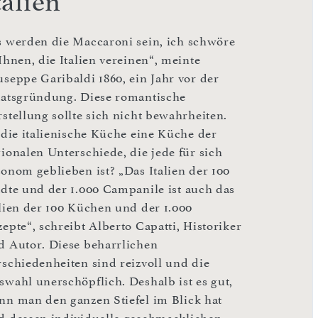
talien
s werden die Maccaroni sein, ich schwöre
Ihnen, die Italien vereinen“, meinte
useppe Garibaldi 1860, ein Jahr vor der
aatsgründung. Diese romantische
rstellung sollte sich nicht bewahrheiten.
t die italienische Küche eine Küche der
gionalen Unterschiede, die jede für sich
tonom geblieben ist? „Das Italien der 100
ädte und der 1.000 Campanile ist auch das
alien der 100 Küchen und der 1.000
epte“, schreibt Alberto Capatti, Historiker
d Autor. Diese beharrlichen
rschiedenheiten sind reizvoll und die
swahl unerschöpflich. Deshalb ist es gut,
nn man den ganzen Stiefel im Blick hat