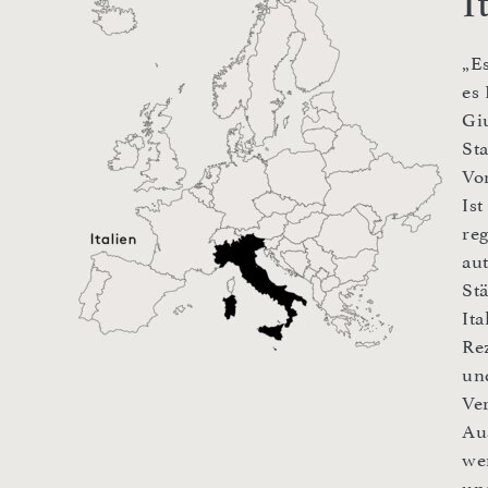
I
„E
es 
Gi
St
Vo
Is
re
au
St
It
Rez
un
Ve
Au
we