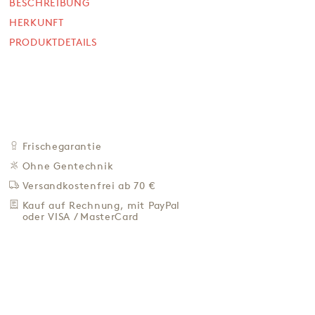
13,90 €
BESCHREIBUNG
HERKUNFT
695,00 € / Kg
PRODUKTDETAILS
Preis inkl. MwSt. zzgl. 4,95 € Versand
+
IN DEN WARENKORB
-
ZU DEN FAVORITEN
IN DER NÄHE KAUFEN
Frischegarantie
BESCHREIBUNG
Ohne Gentechnik
HERKUNFT
Versandkostenfrei ab 70 €
PRODUKTDETAILS
Kauf auf Rechnung, mit PayPal
oder VISA / MasterCard