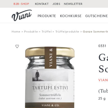
B2B-SHOP
KONTAKT
JOBS
NEWSLETTER
PRODUKTE
KOCHKURSE
GUTSCHEINE
Home
>
Produkte
>
Trüffel
>
Trüffelprodukte
>
Ganze Sommertr
0331
G
S
VIAN
(Tub
25 g