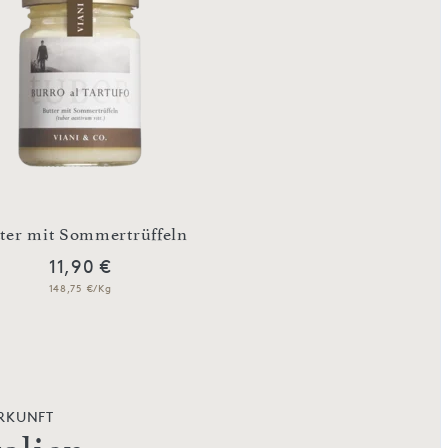
Butter mit weißen Bi
ter mit Sommertrüffeln
Trüffeln, 25 
11,90 €
9,90 €
148,75 €/Kg
396,00 €/Kg
RKUNFT