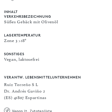
INHALT
VERKEHRSBEZEICHNUNG
Süßes Gebäck mit Olivenöl
LAGERTEMPERATUR
Zone 3 >18°
SONSTIGES
Vegan, laktosefrei
VERANTW. LEBENSMITTELUNTERNEHMEN
Ruiz Torreño S L
Dr. Andrés Gaviño 2
(ES) 41807 Espartinas
Vegan lt. Zutatenliste