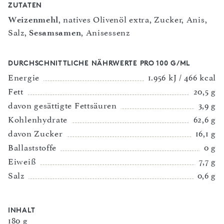
ZUTATEN
Weizenmehl
, natives Olivenöl extra, Zucker, Anis,
Salz,
Sesamsamen
, Anisessenz
DURCHSCHNITTLICHE NÄHRWERTE PRO 100 G/ML
Energie
1.956 kJ / 466 kcal
Fett
20,5 g
davon gesättigte Fettsäuren
3,9 g
Kohlenhydrate
62,6 g
davon Zucker
16,1 g
Ballaststoffe
0 g
Eiweiß
7,7 g
Salz
0,6 g
INHALT
180 g