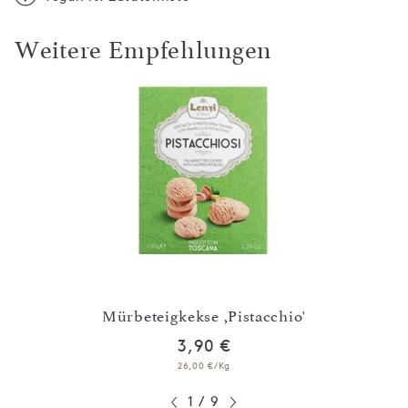
Weitere Empfehlungen
olade
Mürbeteigkekse ,Pistacchio'
Mü
3,90 €
26,00 €/Kg
1
/
9