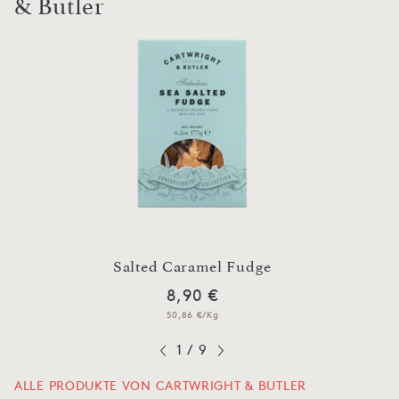
& Butler
ade
Salted Caramel Fudge
Chutn
8,90 €
50,86 €/Kg
1
/
9
ALLE PRODUKTE VON CARTWRIGHT & BUTLER