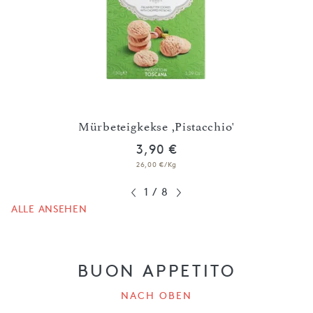
olade
Mürbeteigkekse ,Pistacchio'
Mü
3,90 €
26,00 €/Kg
1
/
8
ALLE ANSEHEN
BUON APPETITO
NACH OBEN