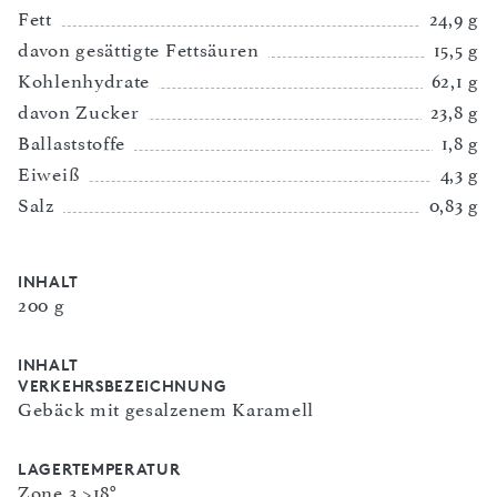
Fett
24,9 g
davon gesättigte Fettsäuren
15,5 g
Kohlenhydrate
62,1 g
davon Zucker
23,8 g
Ballaststoffe
1,8 g
Eiweiß
4,3 g
Salz
0,83 g
INHALT
200 g
INHALT
VERKEHRSBEZEICHNUNG
Gebäck mit gesalzenem Karamell
LAGERTEMPERATUR
Zone 3 >18°