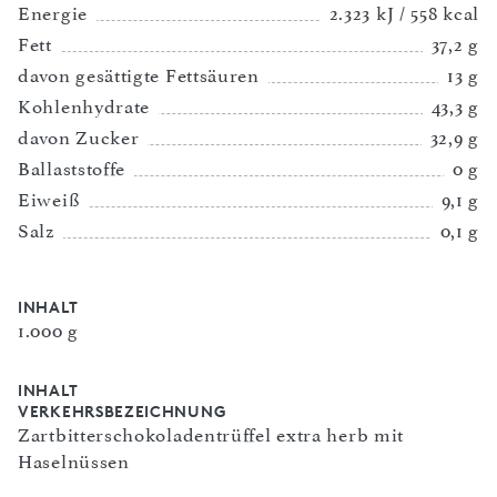
Energie
2.323 kJ / 558 kcal
Fett
37,2 g
davon gesättigte Fettsäuren
13 g
Kohlenhydrate
43,3 g
davon Zucker
32,9 g
Ballaststoffe
0 g
Eiweiß
9,1 g
Salz
0,1 g
INHALT
1.000 g
INHALT
VERKEHRSBEZEICHNUNG
Zartbitterschokoladentrüffel extra herb mit
Haselnüssen