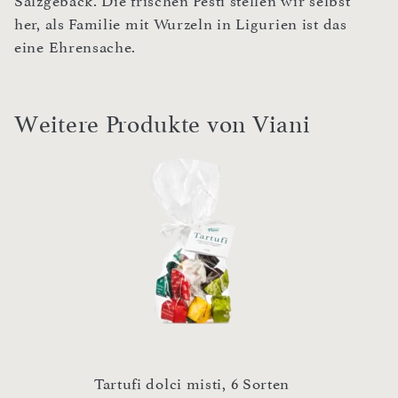
Salzgebäck. Die frischen Pesti stellen wir selbst
her, als Familie mit Wurzeln in Ligurien ist das
eine Ehrensache.
Weitere Produkte von Viani
n
Tartufi dolci misti, 6 Sorten
O