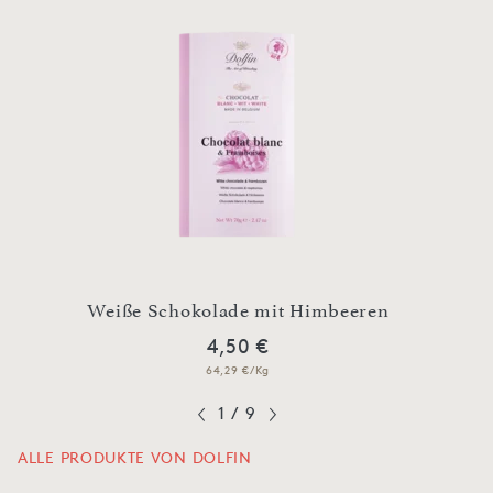
V
Weiße Schokolade mit Himbeeren
B
4,50 €
64,29 €/Kg
1
/
9
ALLE PRODUKTE VON DOLFIN