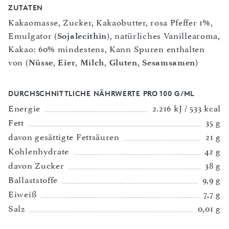
ZUTATEN
Kakaomasse, Zucker, Kakaobutter, rosa Pfeffer 1%,
Emulgator (
Sojalecithin
), natürliches Vanillearoma,
Kakao: 60% mindestens, Kann Spuren enthalten
von (
Nüsse
,
Eier
,
Milch
,
Gluten
,
Sesamsamen
)
DURCHSCHNITTLICHE NÄHRWERTE PRO 100 G/ML
Energie
2.216 kJ / 533 kcal
Fett
35 g
davon gesättigte Fettsäuren
21 g
Kohlenhydrate
42 g
davon Zucker
38 g
Ballaststoffe
9,9 g
Eiweiß
7,7 g
Salz
0,01 g