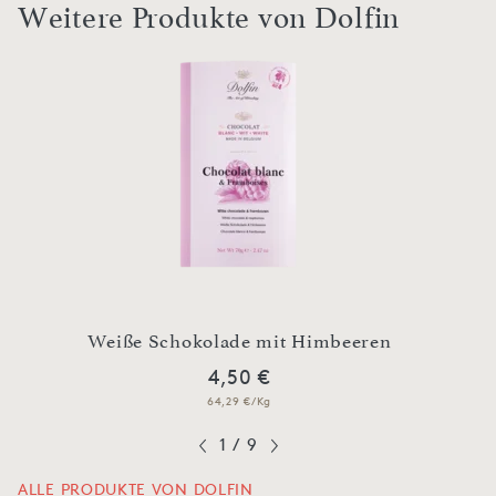
Weitere Produkte von Dolfin
V
Weiße Schokolade mit Himbeeren
B
4,50 €
64,29 €/Kg
1
/
9
ALLE PRODUKTE VON DOLFIN