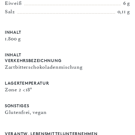
Eiweiß
6 g
Salz
0,11 g
INHALT
1.800 g
INHALT
VERKEHRSBEZEICHNUNG
Zartbitterschokoladenmischung
LAGERTEMPERATUR
Zone 2 <18°
SONSTIGES
Glutenfrei, vegan
VERANTW. LEBENSMITTELUNTERNEHMEN