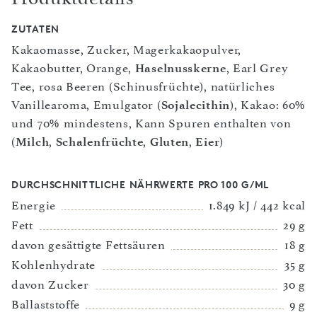
ZUTATEN
Kakaomasse, Zucker, Magerkakaopulver,
Kakaobutter, Orange,
Haselnusskerne
, Earl Grey
Tee, rosa Beeren (Schinusfrüchte), natürliches
Vanillearoma, Emulgator (
Sojalecithin
), Kakao: 60%
und 70% mindestens, Kann Spuren enthalten von
(
Milch
,
Schalenfrüchte
,
Gluten
,
Eier
)
DURCHSCHNITTLICHE NÄHRWERTE PRO 100 G/ML
Energie
1.849 kJ / 442 kcal
Fett
29 g
davon gesättigte Fettsäuren
18 g
Kohlenhydrate
35 g
davon Zucker
30 g
Ballaststoffe
9 g