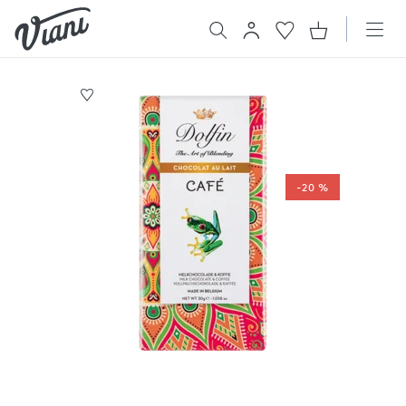
-20 %