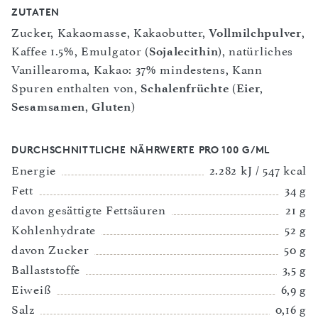
ZUTATEN
Zucker, Kakaomasse, Kakaobutter,
Vollmilchpulver
,
Kaffee 1.5%, Emulgator (
Sojalecithin
), natürliches
Vanillearoma, Kakao: 37% mindestens, Kann
Spuren enthalten von,
Schalenfrüchte
(
Eier
,
Sesamsamen
,
Gluten
)
DURCHSCHNITTLICHE NÄHRWERTE PRO 100 G/ML
Energie
2.282 kJ / 547 kcal
Fett
34 g
davon gesättigte Fettsäuren
21 g
Kohlenhydrate
52 g
davon Zucker
50 g
Ballaststoffe
3,5 g
Eiweiß
6,9 g
Salz
0,16 g