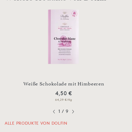
V
Weiße Schokolade mit Himbeeren
B
4,50 €
64,29 €/Kg
1
/
9
ALLE PRODUKTE VON DOLFIN