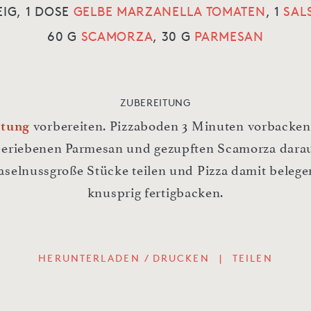
EIG,
1 DOSE
GELBE MARZANELLA TOMATEN
,
1
SAL
60 G
SCAMORZA
,
30 G
PARMESAN
ZUBEREITUNG
itung
vorbereiten. Pizzaboden 3 Minuten vorbacken
Geriebenen Parmesan und gezupften Scamorza darauf
haselnussgroße Stücke teilen und Pizza damit belege
knusprig fertigbacken.
HERUNTERLADEN / DRUCKEN
|
TEILEN