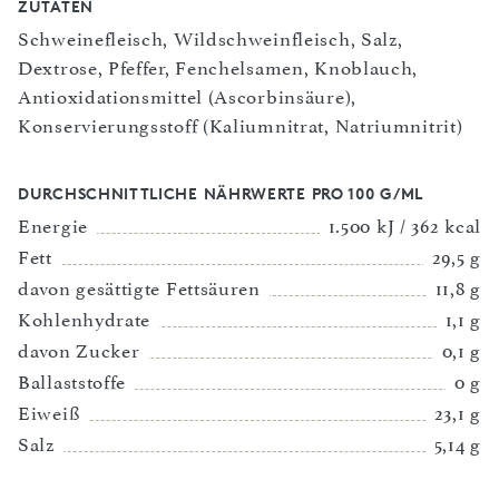
ZUTATEN
Schweinefleisch, Wildschweinfleisch, Salz,
Dextrose, Pfeffer, Fenchelsamen, Knoblauch,
Antioxidationsmittel (Ascorbinsäure),
Konservierungsstoff (Kaliumnitrat, Natriumnitrit)
DURCHSCHNITTLICHE NÄHRWERTE PRO 100 G/ML
Energie
1.500 kJ / 362 kcal
Fett
29,5 g
davon gesättigte Fettsäuren
11,8 g
Kohlenhydrate
1,1 g
davon Zucker
0,1 g
Ballaststoffe
0 g
Eiweiß
23,1 g
Salz
5,14 g