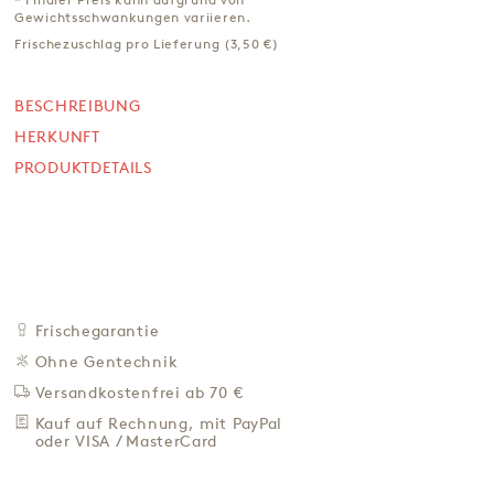
Gewichtsschwankungen variieren.
SOFORT VERFÜGBAR
Frischezuschlag pro Lieferung (3,50 €)
*
28,80 €
48,00 € / Kg
BESCHREIBUNG
Preis inkl. MwSt. zzgl. 4,95 € Versand
HERKUNFT
+
IN DEN WARENKORB
PRODUKTDETAILS
-
ZU DEN FAVORITEN
IN DER NÄHE KAUFEN
BESCHREIBUNG
HERKUNFT
Frischegarantie
PRODUKTDETAILS
Ohne Gentechnik
Versandkostenfrei ab 70 €
Kauf auf Rechnung, mit PayPal
* Finaler Preis kann aufgrund von Gewichtsschwankungen
oder VISA / MasterCard
variieren.
Frischezuschlag pro Lieferung (3,50 €)