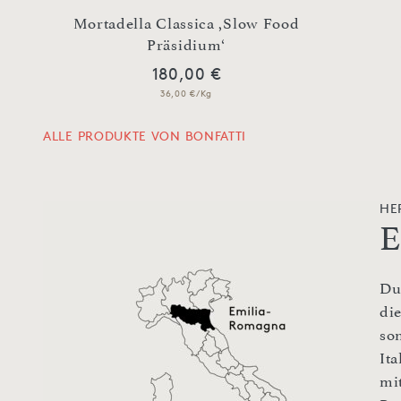
Mortadella Classica ,Slow Food
Präsidium‘
180,00 €
36,00 €/Kg
ALLE PRODUKTE VON BONFATTI
HE
E
Du
di
so
Ita
mi