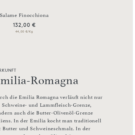
Mortadella Classica 
Salame Finocchiona
Präsidium‘
132,00 €
288,00 €
44,00 €/Kg
36,00 €/Kg
RKUNFT
milia-Romagna
rch die Emilia Romagna verläuft nicht nur
e Schweine- und Lammfleisch-Grenze,
ndern auch die Butter-Olivenöl-Grenze
liens. In der Emilia kocht man traditionell
t Butter und Schweineschmalz. In der