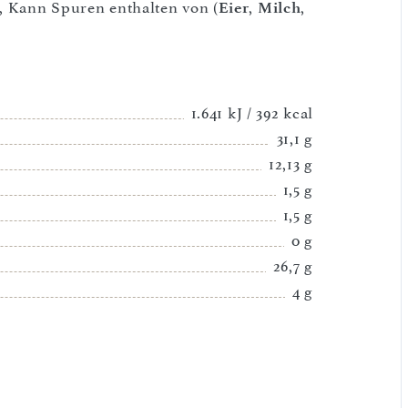
), Kann Spuren enthalten von (
Eier
,
Milch
,
1.641 kJ / 392 kcal
31,1 g
12,13 g
1,5 g
1,5 g
0 g
26,7 g
4 g