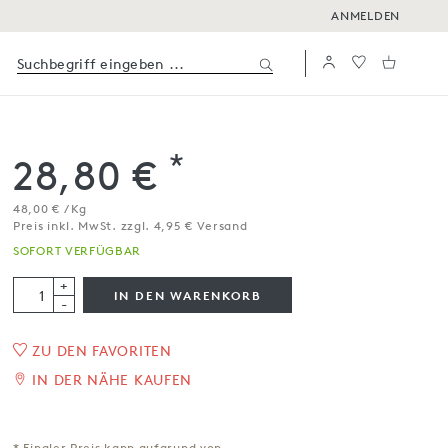
ANMELDEN
*
28,80 €
48,00 € / Kg
Preis inkl. MwSt. zzgl. 4,95 € Versand
SOFORT VERFÜGBAR
+
IN DEN WARENKORB
-
ZU DEN FAVORITEN
1
/
2
IN DER NÄHE KAUFEN
Salame Cacciatore DOP
3 x ca. 200 g
* Finaler Preis kann aufgrund von