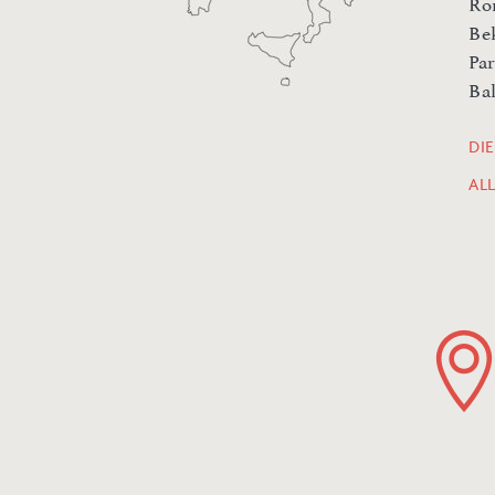
Ro
Be
Pa
Ba
DI
AL