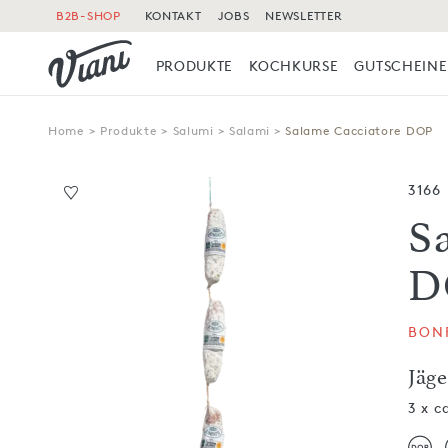
B2B-SHOP
KONTAKT
JOBS
NEWSLETTER
PRODUKTE
KOCHKURSE
GUTSCHEINE
Home
>
Produkte
>
Salumi
>
Salami
>
Salame Cacciatore DOP
3166
S
D
BONF
Jäg
3 x c