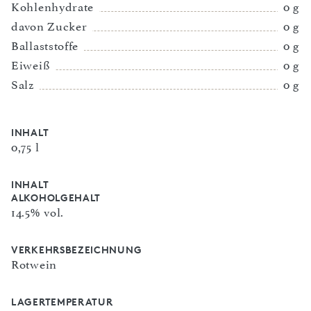
Kohlenhydrate
0 g
davon Zucker
0 g
Ballaststoffe
0 g
Eiweiß
0 g
Salz
0 g
INHALT
0,75 l
INHALT
ALKOHOLGEHALT
14.5% vol.
VERKEHRSBEZEICHNUNG
Rotwein
LAGERTEMPERATUR