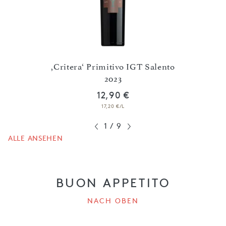
,Critera‘ Primitivo IGT Salento
23
2023
,Lian
12,90 €
17,20 €/L
1
/
9
ALLE ANSEHEN
BUON APPETITO
NACH OBEN