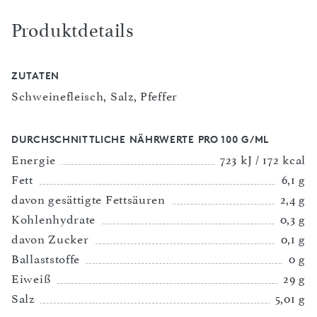
Produktdetails
ZUTATEN
Schweinefleisch, Salz, Pfeffer
DURCHSCHNITTLICHE NÄHRWERTE PRO 100 G/ML
Energie
723 kJ / 172 kcal
Fett
6,1 g
davon gesättigte Fettsäuren
2,4 g
Kohlenhydrate
0,3 g
davon Zucker
0,1 g
Ballaststoffe
0 g
Eiweiß
29 g
Salz
5,01 g