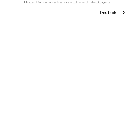
Deine Daten werden verschlüsselt übertragen.
Deutsch
Abonniere
unseren
Newsletter und
erhalte 15€ Rabatt
auf deine nächste
Bestellung!
E-Mail