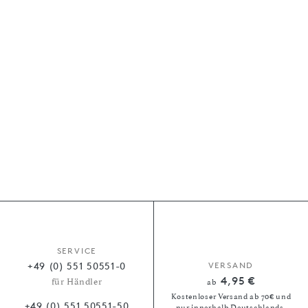
SERVICE
+49 (0) 551 50551-0
VERSAND
4,95 €
für Händler
ab
Kostenloser Versand ab 70€ und
+49 (0) 551 50551-50
nur innerhalb Deutschlands.