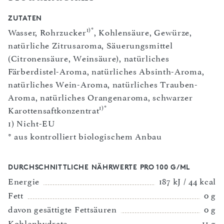
ZUTATEN
1)
*
Wasser, Rohrzucker
, Kohlensäure, Gewürze,
natürliche Zitrusaroma, Säuerungsmittel
(Citronensäure, Weinsäure), natürliches
Färberdistel-Aroma, natürliches Absinth-Aroma,
natürliches Wein-Aroma, natürliches Trauben-
Aroma, natürliches Orangenaroma, schwarzer
1)
*
Karottensaftkonzentrat
1) Nicht-EU
* aus kontrolliert biologischem Anbau
DURCHSCHNITTLICHE NÄHRWERTE PRO 100 G/ML
Energie
187 kJ / 44 kcal
Fett
0 g
davon gesättigte Fettsäuren
0 g
Kohlenhydrate
11 g