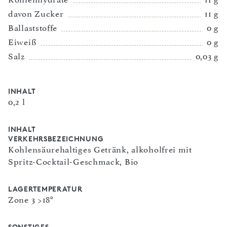
davon Zucker
11 g
Ballaststoffe
0 g
Eiweiß
0 g
Salz
0,03 g
INHALT
0,2 l
INHALT
VERKEHRSBEZEICHNUNG
Kohlensäurehaltiges Getränk, alkoholfrei mit
Spritz-Cocktail-Geschmack, Bio
LAGERTEMPERATUR
Zone 3 >18°
SONSTIGES