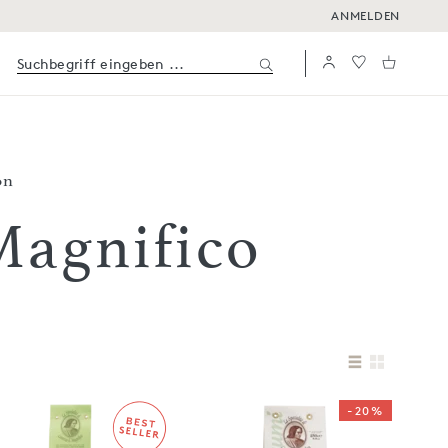
ANMELDEN
on
Magnifico
-20%