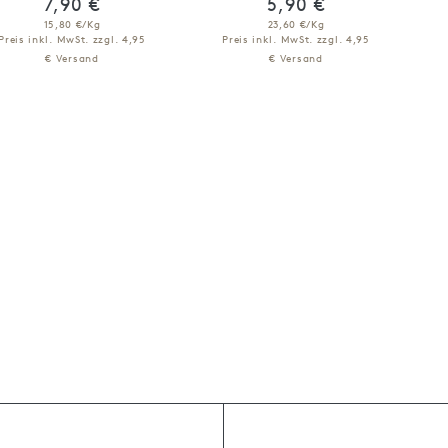
7,90 €
5,90 €
15,80 €/Kg
23,60 €/Kg
Preis inkl. MwSt.
zzgl. 4,95
Preis inkl. MwSt.
zzgl. 4,95
€ Versand
€ Versand
IN DEN WARENKORB
IN DEN WARENKORB