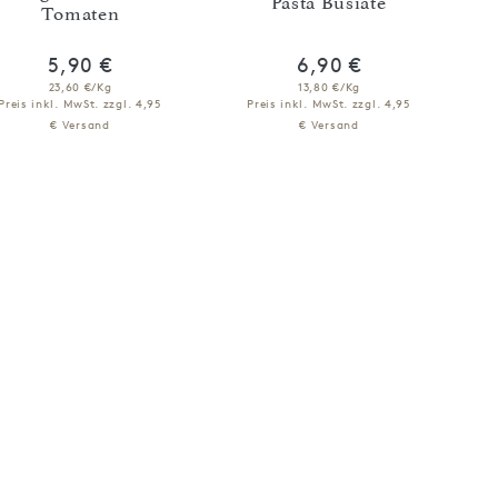
Pasta Busiate
Tomaten
5,90 €
6,90 €
23,60 €/Kg
13,80 €/Kg
Preis inkl. MwSt.
zzgl. 4,95
Preis inkl. MwSt.
zzgl. 4,95
€ Versand
€ Versand
IN DEN WARENKORB
IN DEN WARENKORB