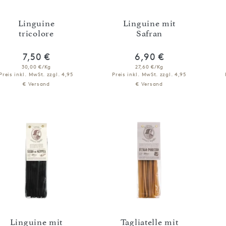
Linguine
Linguine mit
tricolore
Safran
7,50 €
6,90 €
30,00 €/Kg
27,60 €/Kg
Preis inkl. MwSt.
zzgl. 4,95
Preis inkl. MwSt.
zzgl. 4,95
€ Versand
€ Versand
IN DEN WARENKORB
IN DEN WARENKORB
Linguine mit
Tagliatelle mit