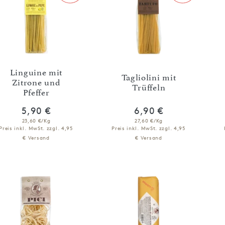
Linguine mit
Tagliolini mit
Zitrone und
Trüffeln
Pfeffer
5,90 €
6,90 €
23,60 €/Kg
27,60 €/Kg
Preis inkl. MwSt.
zzgl. 4,95
Preis inkl. MwSt.
zzgl. 4,95
€ Versand
€ Versand
IN DEN WARENKORB
IN DEN WARENKORB