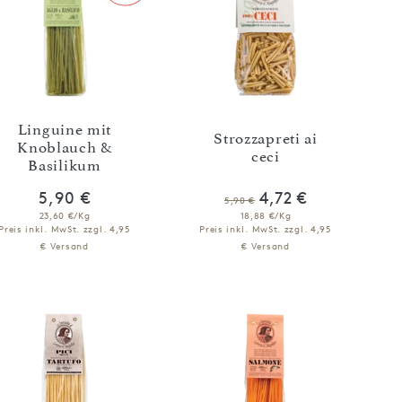
Linguine mit
Strozzapreti ai
Knoblauch &
ceci
Basilikum
5,90 €
4,72 €
5,90 €
23,60 €/Kg
18,88 €/Kg
Preis inkl. MwSt.
zzgl. 4,95
Preis inkl. MwSt.
zzgl. 4,95
€ Versand
€ Versand
IN DEN WARENKORB
IN DEN WARENKORB
Niedrigster Preis der letzten 30
Tage: 4,72 €