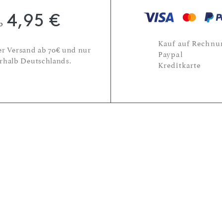
4,95 €
b
Kauf auf Rechnu
er Versand ab 70€ und nur
Paypal
rhalb Deutschlands.
Kreditkarte
Abonniere unseren Newslette
und erhalte 15€ Rabatt auf
deine nächste Bestellung!
E-Mail