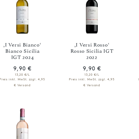
,I Versi Bianco‘
,I Versi Rosso‘
Bianco Sicilia
Rosso Sicilia IGT
IGT 2024
2022
9,90 €
9,90 €
13,20 €/L
13,20 €/L
Preis inkl. MwSt.
zzgl. 4,95
Preis inkl. MwSt.
zzgl. 4,95
€ Versand
€ Versand
IN DEN WARENKORB
IN DEN WARENKORB