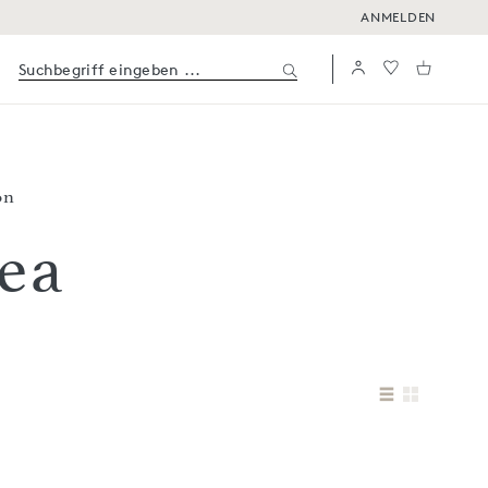
ANMELDEN
on
ea