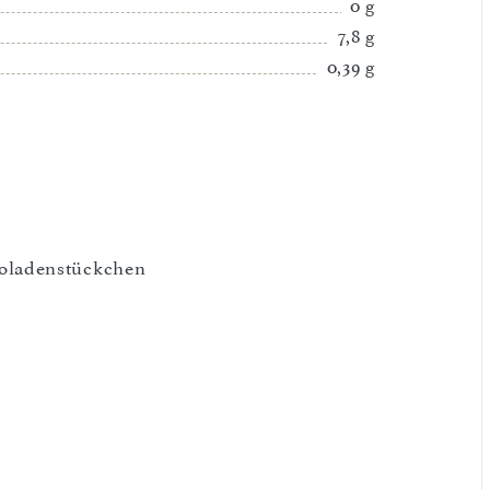
0 g
7,8 g
0,39 g
oladenstückchen