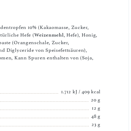
adentropfen 10% (Kakaomasse, Zucker,
atürliche Hefe (
Weizenmehl
, Hefe), Honig,
paste (Orangenschale, Zucker,
d Diglyceride von Speisefettsäuren),
Aromen, Kann Spuren enthalten von (Soja,
1.712 kJ / 409 kcal
20 g
12 g
48 g
23 g