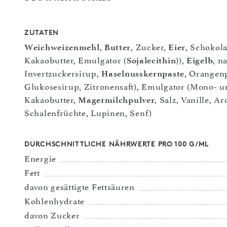
ZUTATEN
Weichweizenmehl
,
Butter
, Zucker,
Eier
, Schokol
Kakaobutter, Emulgator (
Sojalecithin
)),
Eigelb
, n
Invertzuckersirup,
Haselnusskernpaste
, Orangen
Glukosesirup, Zitronensaft), Emulgator (Mono- un
Kakaobutter,
Magermilchpulver
, Salz, Vanille, 
Schalenfrüchte, Lupinen, Senf)
DURCHSCHNITTLICHE NÄHRWERTE PRO 100 G/ML
Energie
Fett
davon gesättigte Fettsäuren
Kohlenhydrate
davon Zucker