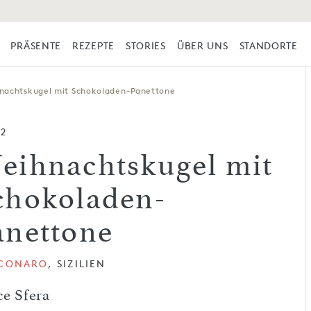
PRÄSENTE
REZEPTE
STORIES
ÜBER UNS
STANDORTE
nachtskugel mit Schokoladen-Panettone
12
eihnachtskugel mit
chokoladen-
anettone
SCONARO
, SIZILIEN
ce Sfera