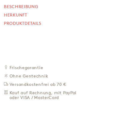
Schokoladen-Panettone
BESCHREIBUNG
100 g
HERKUNFT
NICHT VERFÜGBAR
PRODUKTDETAILS
19,90 €
199,00 € / Kg
Preis inkl. MwSt. zzgl. 4,95 € Versand
BEI VERFÜGBARKEIT
BENACHRICH­TIGEN
Frischegarantie
Ohne Gentechnik
ZU DEN FAVORITEN
Versandkostenfrei ab 70 €
IN DER NÄHE KAUFEN
Kauf auf Rechnung, mit PayPal
oder VISA / MasterCard
BESCHREIBUNG
HERKUNFT
PRODUKTDETAILS