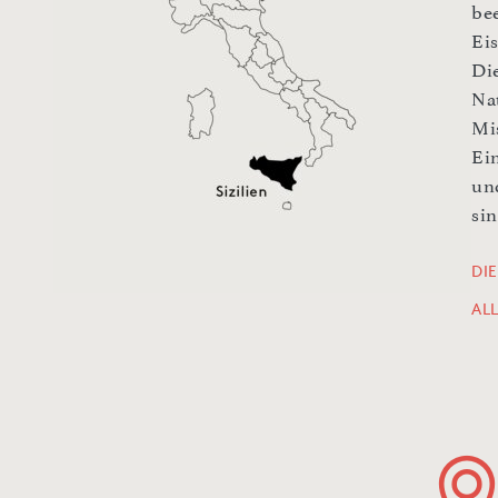
be
Ei
Die
Na
Mi
Ei
un
sin
DIE
AL