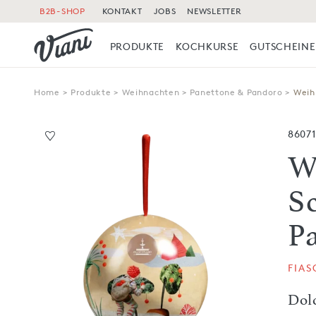
B2B-SHOP
KONTAKT
JOBS
NEWSLETTER
PRODUKTE
KOCHKURSE
GUTSCHEINE
Home
>
Produkte
>
Weihnachten
>
Panettone & Pandoro
>
Weih
8607
W
S
P
FIA
Dol