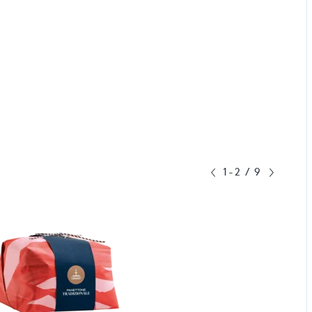
1-2
/
9