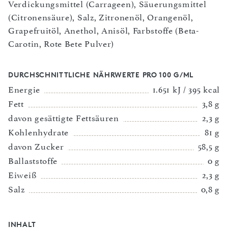
Verdickungsmittel (Carrageen), Säuerungsmittel
(Citronensäure), Salz, Zitronenöl, Orangenöl,
Grapefruitöl, Anethol, Anisöl, Farbstoffe (Beta-
Carotin, Rote Bete Pulver)
DURCHSCHNITTLICHE NÄHRWERTE PRO 100 G/ML
Energie
1.651 kJ / 395 kcal
Fett
3,8 g
davon gesättigte Fettsäuren
2,3 g
Kohlenhydrate
81 g
davon Zucker
58,5 g
Ballaststoffe
0 g
Eiweiß
2,3 g
Salz
0,8 g
INHALT