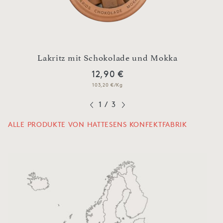
Lakr
ay
Lakritz mit Schokolade und Mokka
12,90 €
103,20 €/Kg
1
/
3
ALLE PRODUKTE VON HATTESENS KONFEKTFABRIK