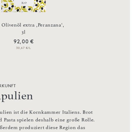
 Olivenöl extra ,Peranzana‘,
Natives Olivenöl extr
3l
Tonkrug
92,00 €
47,92 €
30,67 €/L
95,84 €/L
RKUNFT
pulien
ulien ist die Kornkammer Italiens. Brot
d Pasta spielen deshalb eine große Rolle.
ßerdem produziert diese Region das