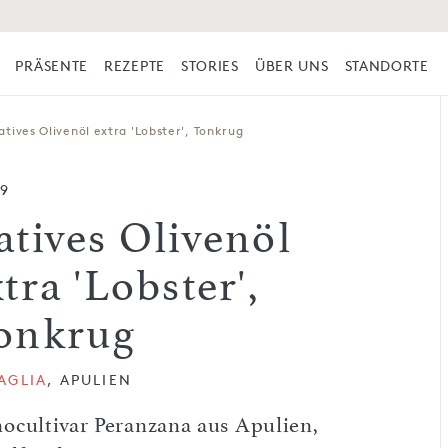
PRÄSENTE
REZEPTE
STORIES
ÜBER UNS
STANDORTE
atives Olivenöl extra 'Lobster', Tonkrug
59
atives Olivenöl
tra 'Lobster',
onkrug
AGLIA
, APULIEN
ocultivar Peranzana aus Apulien,