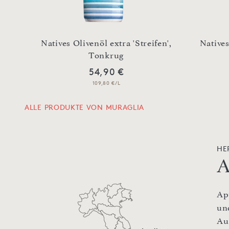
na‘,
Natives Olivenöl extra 'Streifen',
Natives
Tonkrug
54,90 €
109,80 €/L
ALLE PRODUKTE VON MURAGLIA
HE
A
Ap
un
Au