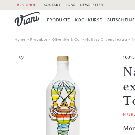
B2B-SHOP
KONTAKT
JOBS
NEWSLETTER
PRODUKTE
KOCHKURSE
GUTSCHEINE
Home
>
Produkte
>
Olivenöle & Co.
>
Natives Olivenöl extra
>
N
1001
N
ex
T
MUR
Mon