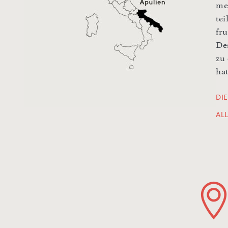
me
te
fr
De
zu
hat
DI
AL