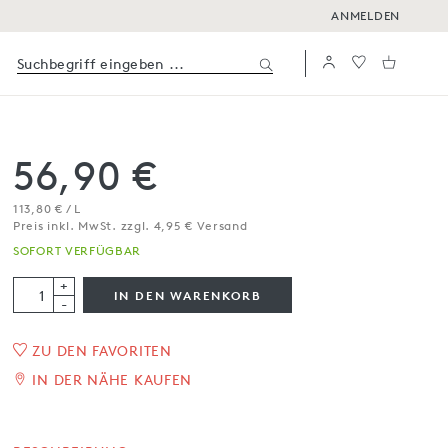
ANMELDEN
56,90 €
113,80 € / L
Preis inkl. MwSt. zzgl. 4,95 € Versand
SOFORT VERFÜGBAR
+
IN DEN WARENKORB
-
ZU DEN FAVORITEN
Natives Olivenöl extra
IN DER NÄHE KAUFEN
'Lobster', Tonkrug
500 ml