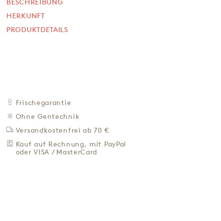
BESCHREIBUNG
SOFORT VERFÜGBAR
HERKUNFT
56,90 €
PRODUKTDETAILS
113,80 € / L
Preis inkl. MwSt. zzgl. 4,95 € Versand
+
IN DEN WARENKORB
-
ZU DEN FAVORITEN
Frischegarantie
IN DER NÄHE KAUFEN
Ohne Gentechnik
Versandkostenfrei ab 70 €
BESCHREIBUNG
Kauf auf Rechnung, mit PayPal
HERKUNFT
oder VISA / MasterCard
PRODUKTDETAILS