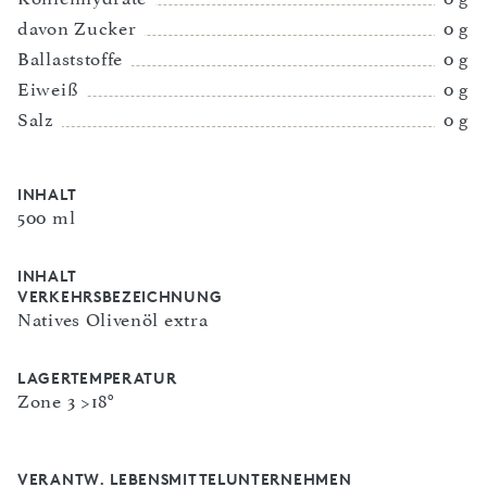
davon Zucker
0 g
Ballaststoffe
0 g
Eiweiß
0 g
Salz
0 g
INHALT
500 ml
INHALT
VERKEHRSBEZEICHNUNG
Natives Olivenöl extra
LAGERTEMPERATUR
Zone 3 >18°
VERANTW. LEBENSMITTELUNTERNEHMEN