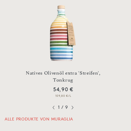
ana‘,
Natives Olivenöl extra 'Streifen',
Native
Tonkrug
54,90 €
109,80 €/L
1
/
9
ALLE PRODUKTE VON MURAGLIA