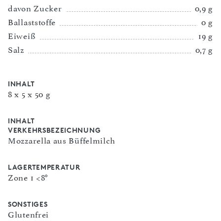
davon Zucker
0,9 g
Ballaststoffe
0 g
Eiweiß
19 g
Salz
0,7 g
INHALT
8 x 5 x 50 g
INHALT
VERKEHRSBEZEICHNUNG
Mozzarella aus Büffelmilch
LAGERTEMPERATUR
Zone 1 <8°
SONSTIGES
Glutenfrei