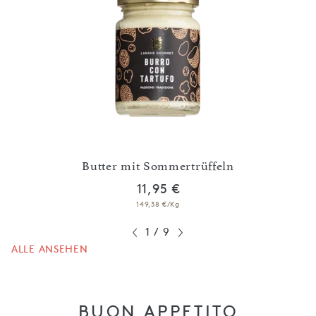
Butter mit Sommertrüffeln
B
11,95 €
149,38 €/Kg
1
/
9
ALLE ANSEHEN
BUON APPETITO