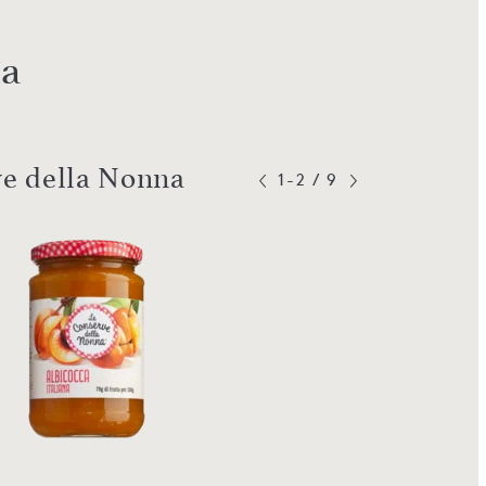
na
ve della Nonna
1-2
/
9