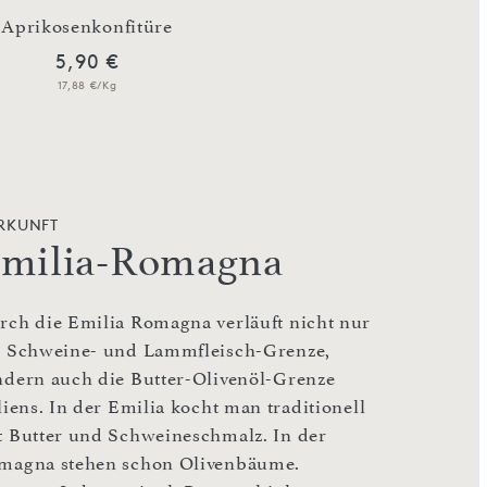
Aprikosenkonfitüre
Feigenkonfitü
5,90 €
5,90 €
17,88 €/Kg
17,35 €/Kg
RKUNFT
milia-Romagna
rch die Emilia Romagna verläuft nicht nur
e Schweine- und Lammfleisch-Grenze,
ndern auch die Butter-Olivenöl-Grenze
liens. In der Emilia kocht man traditionell
t Butter und Schweineschmalz. In der
magna stehen schon Olivenbäume.