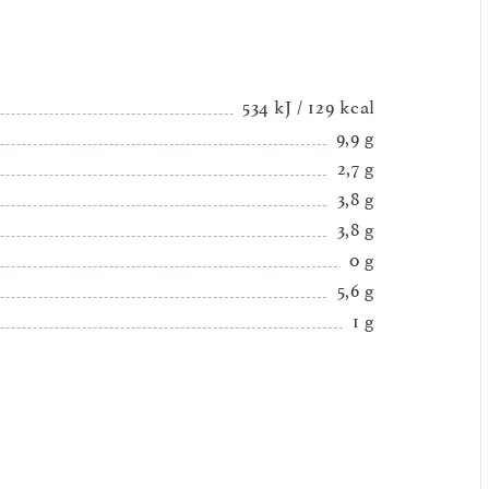
534 kJ / 129 kcal
9,9 g
2,7 g
3,8 g
3,8 g
0 g
5,6 g
1 g