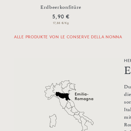
Erdbeerkonfitüre
5,90 €
17,88 €/Kg
ALLE PRODUKTE VON LE CONSERVE DELLA NONNA
HE
E
Du
di
so
Ita
mi
Ro