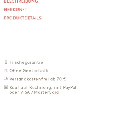
5,50 €
BESCHREIBUNG
HERKUNFT
28,95 € / Kg
PRODUKTDETAILS
Preis inkl. MwSt. zzgl. 4,95 € Versand
+
IN DEN WARENKORB
-
ZU DEN FAVORITEN
IN DER NÄHE KAUFEN
Frischegarantie
BESCHREIBUNG
Ohne Gentechnik
HERKUNFT
Versandkostenfrei ab 70 €
PRODUKTDETAILS
Kauf auf Rechnung, mit PayPal
oder VISA / MasterCard