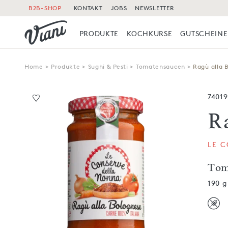
B2B-SHOP
KONTAKT
JOBS
NEWSLETTER
PRODUKTE
KOCHKURSE
GUTSCHEINE
Home
>
Produkte
>
Sughi & Pesti
>
Tomatensaucen
>
Ragù alla 
7401
R
LE 
Tom
190 g