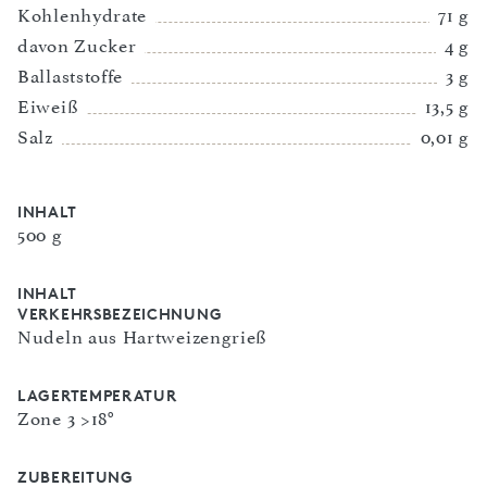
Kohlenhydrate
71 g
davon Zucker
4 g
Ballaststoffe
3 g
Eiweiß
13,5 g
Salz
0,01 g
INHALT
500 g
INHALT
VERKEHRSBEZEICHNUNG
Nudeln aus Hartweizengrieß
LAGERTEMPERATUR
Zone 3 >18°
ZUBEREITUNG