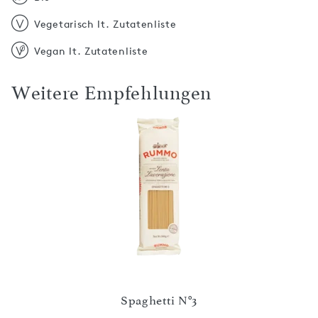
Vegetarisch lt. Zutatenliste
Vegan lt. Zutatenliste
Weitere Empfehlungen
i
Spaghetti N°3