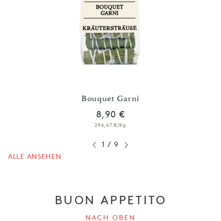
G
Bouquet Garni
8,90 €
296,67 €/Kg
1
/
9
ALLE ANSEHEN
BUON APPETITO
NACH OBEN