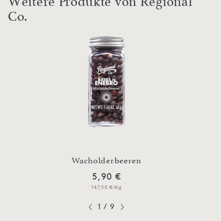
Weitere Produkte von Regional
Co.
Wacholderbeeren
5,90 €
147,50 €/Kg
1
/
9