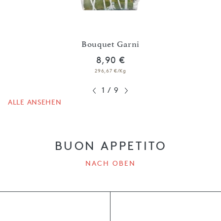
G
Bouquet Garni
8,90 €
296,67 €/Kg
1
/
9
ALLE ANSEHEN
BUON APPETITO
NACH OBEN