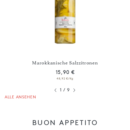
en,
Geha
Marokkanische Salzzitronen
15,90 €
48,92 €/Kg
1
/
9
ALLE ANSEHEN
BUON APPETITO