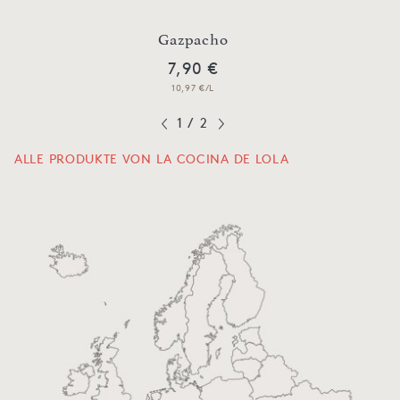
h
Gazpacho
Ma
7,90 €
10,97 €/L
1
/
2
ALLE PRODUKTE VON LA COCINA DE LOLA