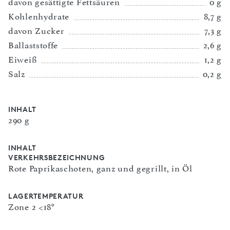
davon gesättigte Fettsäuren
0 g
Kohlenhydrate
8,7 g
davon Zucker
7,3 g
Ballaststoffe
2,6 g
Eiweiß
1,2 g
Salz
0,2 g
INHALT
290 g
INHALT
VERKEHRSBEZEICHNUNG
Rote Paprikaschoten, ganz und gegrillt, in Öl
LAGERTEMPERATUR
Zone 2 <18°