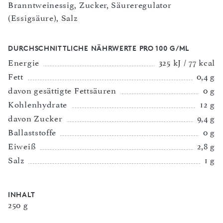
Branntweinessig, Zucker, Säureregulator
(Essigsäure), Salz
DURCHSCHNITTLICHE NÄHRWERTE PRO 100 G/ML
Energie
325 kJ / 77 kcal
Fett
0,4 g
davon gesättigte Fettsäuren
0 g
Kohlenhydrate
12 g
davon Zucker
9,4 g
Ballaststoffe
0 g
Eiweiß
2,8 g
Salz
1 g
INHALT
250 g