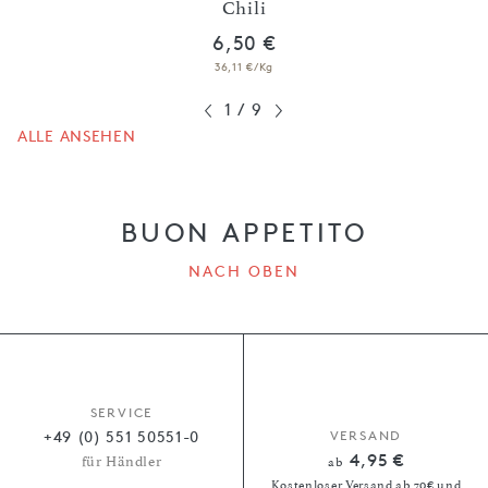
müse
Chili
6,50 €
36,11 €/Kg
1
/
9
ALLE ANSEHEN
BUON APPETITO
NACH OBEN
SERVICE
+49 (0) 551 50551-0
VERSAND
4,95 €
für Händler
ab
Kostenloser Versand ab 70€ und