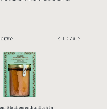
serve
1-2
/
5
vom Blauflossenthunfisch in