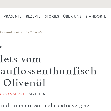
PRÄSENTE
REZEPTE
STORIES
ÜBER UNS
STANDORTE
flossenthunfisch in Olivenöl
50
ilets vom
lauflossenthunfisch
n Olivenöl
TA CONSERVE
, SIZILIEN
tti di tonno rosso in olio extra vergine