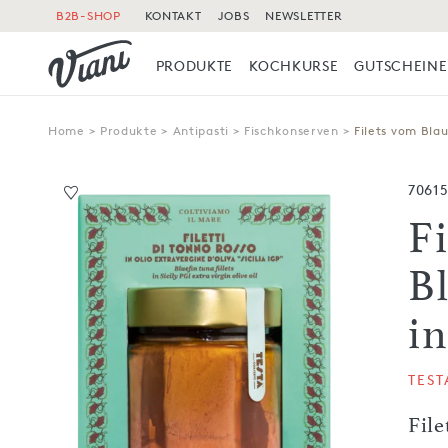
B2B-SHOP
KONTAKT
JOBS
NEWSLETTER
PRODUKTE
KOCHKURSE
GUTSCHEINE
Home
>
Produkte
>
Antipasti
>
Fischkonserven
>
Filets vom Blau
7061
F
B
i
TES
File