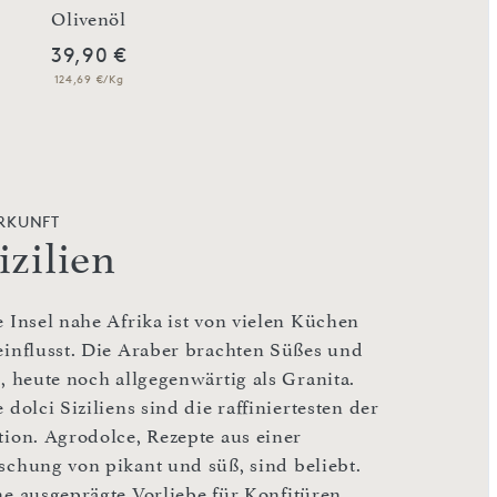
Olivenöl
Sardellensauce Ta
39,90 €
27,90 €
124,69 €/Kg
155,00 €/Kg
RKUNFT
izilien
e Insel nahe Afrika ist von vielen Küchen
einflusst. Die Araber brachten Süßes und
s, heute noch allgegenwärtig als Granita.
 dolci Siziliens sind die raffiniertesten der
tion. Agrodolce, Rezepte aus einer
schung von pikant und süß, sind beliebt.
ne ausgeprägte Vorliebe für Konfitüren