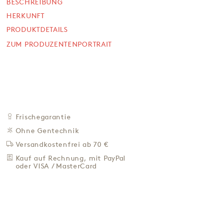
BESCHREIBUNG
HERKUNFT
235 g
PRODUKTDETAILS
SOFORT VERFÜGBAR
34,90 €
ZUM PRODUZENTENPORTRAIT
148,51 € / Kg
Preis inkl. MwSt. zzgl. 4,95 € Versand
+
IN DEN WARENKORB
-
ZU DEN FAVORITEN
Frischegarantie
IN DER NÄHE KAUFEN
Ohne Gentechnik
Versandkostenfrei ab 70 €
BESCHREIBUNG
Kauf auf Rechnung, mit PayPal
HERKUNFT
oder VISA / MasterCard
PRODUKTDETAILS
ZUM PRODUZENTENPORTRAIT