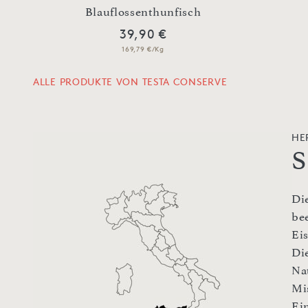
Blauflossenthunfisch
39,90 €
169,79 €/Kg
ALLE PRODUKTE VON TESTA CONSERVE
HE
S
Di
be
Ei
Die
Na
Mi
Ei