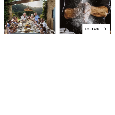
Deutsch
KOCHKURS
KOCHKURS
La Dolce Vita – die
Pasta e basta!
Trash Küchenparty
SA, 12.09.2026 | 19:00 UHR
MO, 14.09.2026 | 19:00 UHR
AUSGEBUCHT - WARTELISTE
119,00 €
119,00 €
VIANI EIMSBÜTTEL (HAMBURG)
VIANI EIMSBÜTTEL (HAMBURG)
ZUM KOCHKURS
ZUM KOCHKURS