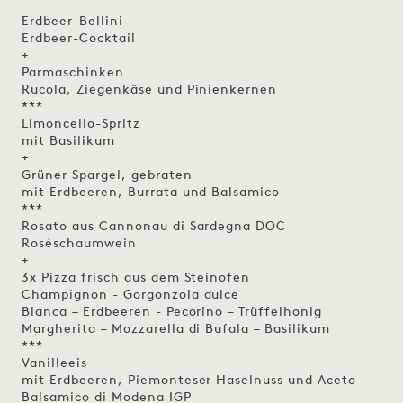
Erdbeer-Bellini
Erdbeer-Cocktail
+
Parmaschinken
Rucola, Ziegenkäse und Pinienkernen
***
Limoncello-Spritz
mit Basilikum
+
Grüner Spargel, gebraten
mit Erdbeeren, Burrata und Balsamico
***
Rosato aus Cannonau di Sardegna DOC
Roséschaumwein
+
3x Pizza frisch aus dem Steinofen
Champignon - Gorgonzola dulce
Bianca – Erdbeeren - Pecorino – Trüffelhonig
Margherita – Mozzarella di Bufala – Basilikum
***
Vanilleeis
mit Erdbeeren, Piemonteser Haselnuss und Aceto
Balsamico di Modena IGP