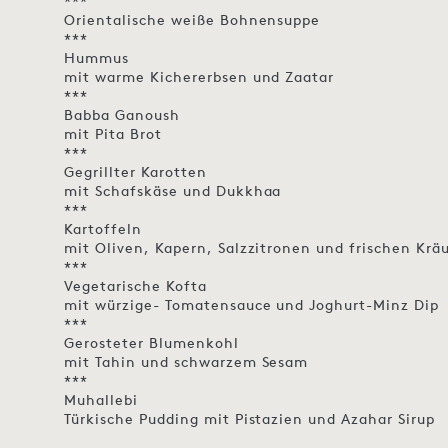
***
Orientalische weiße Bohnensuppe
***
Hummus
mit warme Kichererbsen und Zaatar
***
Babba Ganoush
mit Pita Brot
***
Gegrillter Karotten
mit Schafskäse und Dukkhaa
***
Kartoffeln
mit Oliven, Kapern, Salzzitronen und frischen Krä
***
Vegetarische Kofta
mit würzige- Tomatensauce und Joghurt-Minz Dip
***
Gerosteter Blumenkohl
mit Tahin und schwarzem Sesam
***
Muhallebi
Türkische Pudding mit Pistazien und Azahar Sirup