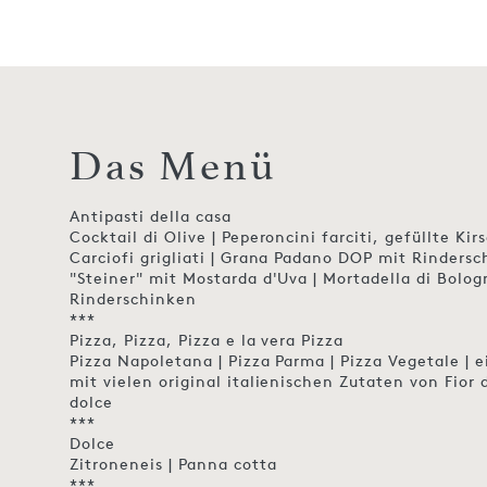
Das Menü
Antipasti della casa
Cocktail di Olive | Peperoncini farciti, gefüllte Kir
Carciofi grigliati | Grana Padano DOP mit Rinders
"Steiner" mit Mostarda d'Uva | Mortadella di Bolog
Rinderschinken
***
Pizza, Pizza, Pizza e la vera Pizza
Pizza Napoletana | Pizza Parma | Pizza Vegetale | 
mit vielen original italienischen Zutaten von Fior 
dolce
***
Dolce
Zitroneneis | Panna cotta
***