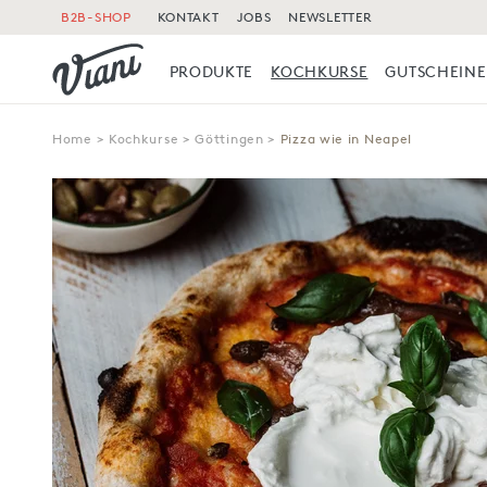
B2B-SHOP
KONTAKT
JOBS
NEWSLETTER
PRODUKTE
KOCHKURSE
GUTSCHEINE
Home
>
Kochkurse
>
Göttingen
>
Pizza wie in Neapel