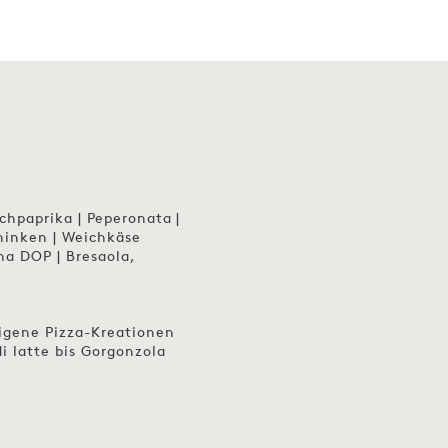
schpaprika | Peperonata |
chinken | Weichkäse
na DOP | Bresaola,
eigene Pizza-Kreationen
di latte bis Gorgonzola