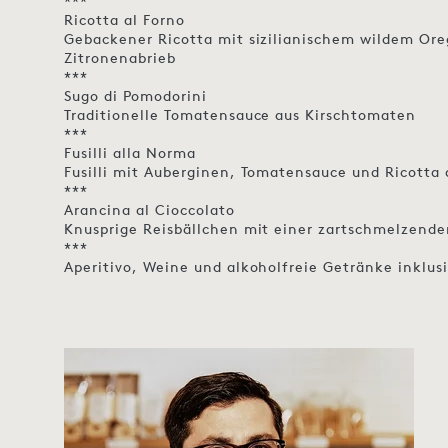
***
Ricotta al Forno
Gebackener Ricotta mit sizilianischem wildem Ore
Zitronenabrieb
***
Sugo di Pomodorini
Traditionelle Tomatensauce aus Kirschtomaten
***
Fusilli alla Norma
Fusilli mit Auberginen, Tomatensauce und Ricotta 
***
Arancina al Cioccolato
Knusprige Reisbällchen mit einer zartschmelzend
***
Aperitivo, Weine und alkoholfreie Getränke inklus