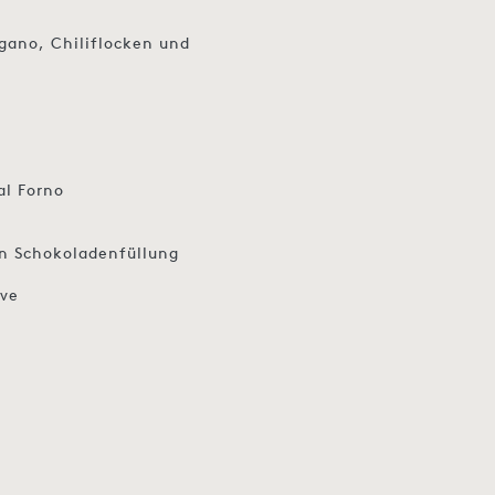
gano, Chiliflocken und
al Forno
en Schokoladenfüllung
ive