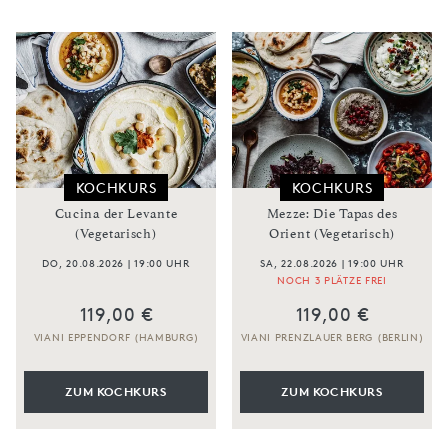
KOCHKURS
KOCHKURS
Cucina der Levante
Mezze: Die Tapas des
(Vegetarisch)
Orient (Vegetarisch)
DO, 20.08.2026 | 19:00 UHR
SA, 22.08.2026 | 19:00 UHR
NOCH 3 PLÄTZE FREI
119,00 €
119,00 €
VIANI EPPENDORF (HAMBURG)
VIANI PRENZLAUER BERG (BERLIN)
ZUM KOCHKURS
ZUM KOCHKURS