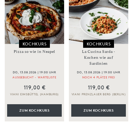
KOCHKURS
KOCHKURS
Pizza so wie in Neapel
La Cucina Sarda -
Kochen wie auf
Sardinien
DO, 13.08.2026 | 19:00 UHR
DO, 13.08.2026 | 19:00 UHR
AUSGEBUCHT - WARTELISTE
NOCH 4 PLÄTZE FREI
119,00 €
119,00 €
VIANI EIMSBÜTTEL (HAMBURG)
VIANI PRENZLAUER BERG (BERLIN)
ZUM KOCHKURS
ZUM KOCHKURS