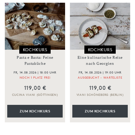
KOCHKURS
KOCHKURS
Pasta e Basta: Feine
Eine kulinarische Reise
Pastaküche
nach Georgien
FR, 14.08.2026 | 18:00 UHR
FR, 14.08.2026 | 19:00 UHR
NOCH 1 PLATZ FREI
AUSGEBUCHT - WARTELISTE
119,00 €
119,00 €
CUCINA VIANI (GÖTTINGEN)
VIANI SCHÖNEBERG (BERLIN)
ZUM KOCHKURS
ZUM KOCHKURS