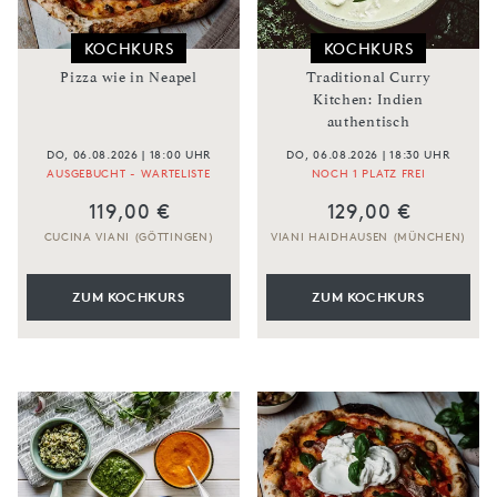
KOCHKURS
KOCHKURS
Pizza wie in Neapel
Traditional Curry
Kitchen: Indien
authentisch
DO, 06.08.2026 | 18:00 UHR
DO, 06.08.2026 | 18:30 UHR
AUSGEBUCHT - WARTELISTE
NOCH 1 PLATZ FREI
119,00 €
129,00 €
CUCINA VIANI (GÖTTINGEN)
VIANI HAIDHAUSEN (MÜNCHEN)
ZUM KOCHKURS
ZUM KOCHKURS