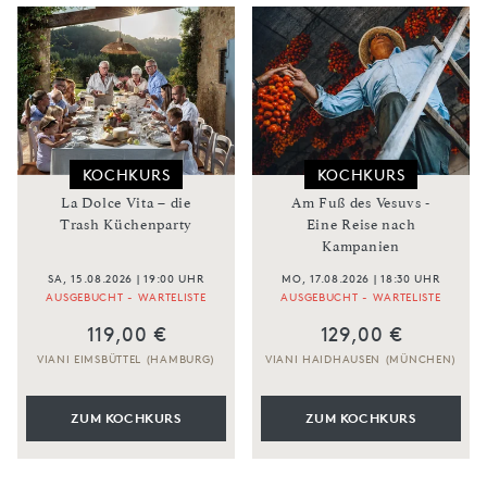
KOCHKURS
KOCHKURS
La Dolce Vita – die
Am Fuß des Vesuvs -
Trash Küchenparty
Eine Reise nach
Kampanien
SA, 15.08.2026 | 19:00 UHR
MO, 17.08.2026 | 18:30 UHR
AUSGEBUCHT - WARTELISTE
AUSGEBUCHT - WARTELISTE
119,00 €
129,00 €
VIANI EIMSBÜTTEL (HAMBURG)
VIANI HAIDHAUSEN (MÜNCHEN)
ZUM KOCHKURS
ZUM KOCHKURS