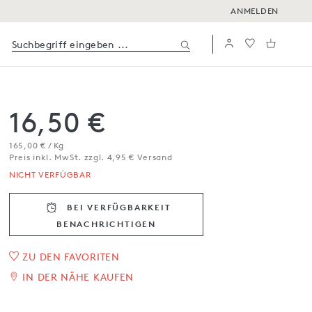
ANMELDEN
16,50 €
165,00 € / Kg
Preis inkl. MwSt. zzgl. 4,95 € Versand
NICHT VERFÜGBAR
BEI VERFÜGBARKEIT
BENACHRICH­TIGEN
1
/
5
ZU DEN FAVORITEN
IN DER NÄHE KAUFEN
Colombina mit Zitrone und