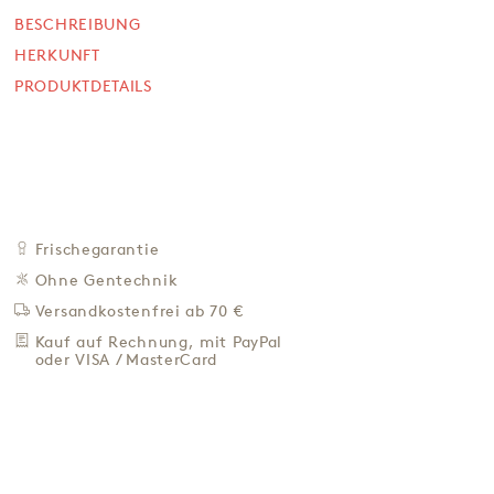
Pinienkernen
BESCHREIBUNG
100 g
HERKUNFT
NICHT VERFÜGBAR
PRODUKTDETAILS
16,50 €
165,00 € / Kg
Preis inkl. MwSt. zzgl. 4,95 € Versand
BEI VERFÜGBARKEIT
BENACHRICH­TIGEN
Frischegarantie
Ohne Gentechnik
ZU DEN FAVORITEN
Versandkostenfrei ab 70 €
IN DER NÄHE KAUFEN
Kauf auf Rechnung, mit PayPal
oder VISA / MasterCard
BESCHREIBUNG
HERKUNFT
PRODUKTDETAILS