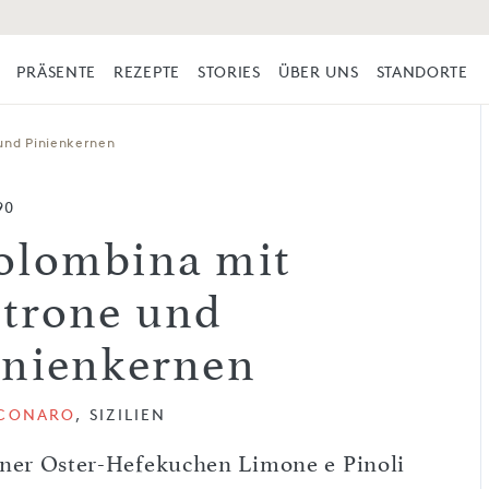
PRÄSENTE
REZEPTE
STORIES
ÜBER UNS
STANDORTE
und Pinienkernen
90
olombina mit
itrone und
inienkernen
SCONARO
, SIZILIEN
iner Oster-Hefekuchen Limone e Pinoli