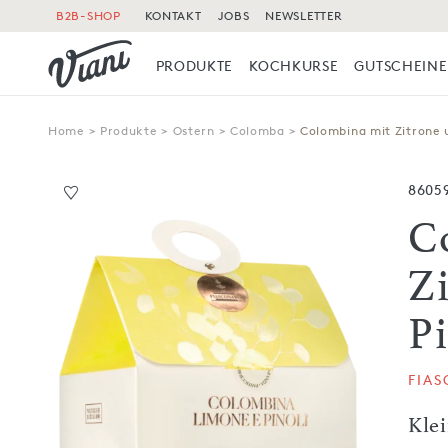
B2B-SHOP
KONTAKT
JOBS
NEWSLETTER
PRODUKTE
KOCHKURSE
GUTSCHEINE
Home
>
Produkte
>
Ostern
>
Colomba
>
Colombina mit Zitrone 
8605
C
Z
P
FIA
Kle