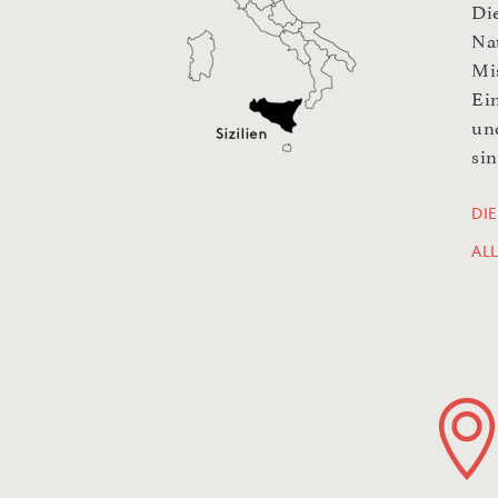
Die
Na
Mi
Ei
un
sin
DIE
AL