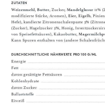
ZUTATEN
Weizenmehl
,
Butter
, Zucker,
Mandelglasur
11% (
modifizierte Stärke, Aromen),
Eier
,
Eigelb
, Pinie
Hefe), kandierte Zitronenschalenpaste 3% (Zitron
(Zucker), Hagelzucker 3%, Honig, Invertzuckersi
von Speisefettsäuren), Kakaobutter,
Magermilchp
Kann Spuren enthalten von (andere Schalenfrücht
DURCHSCHNITTLICHE NÄHRWERTE PRO 100 G/ML
Energie
Fett
davon gesättigte Fettsäuren
Kohlenhydrate
davon Zucker
Ballaststoffe
Eiweiß