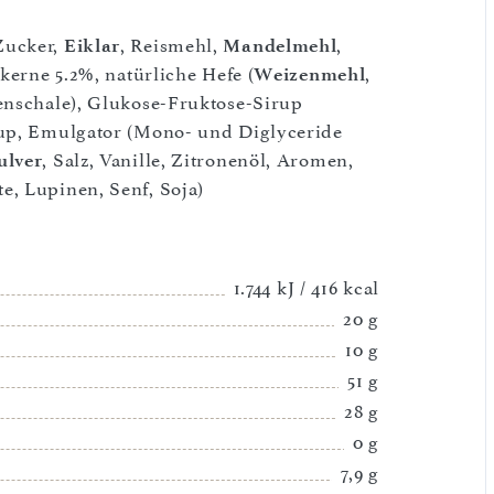
Zucker,
Eiklar
, Reismehl,
Mandelmehl
,
nkerne 5.2%, natürliche Hefe (
Weizenmehl
,
enschale), Glukose-Fruktose-Sirup
rup, Emulgator (Mono- und Diglyceride
ulver
, Salz, Vanille, Zitronenöl, Aromen,
e, Lupinen, Senf, Soja)
1.744 kJ / 416 kcal
20 g
10 g
51 g
28 g
0 g
7,9 g