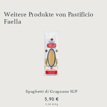
Weitere Produkte von Pastificio
Faella
GP
Spaghetti di Gragnano IGP
Spa
5,90 €
11,80 €/Kg