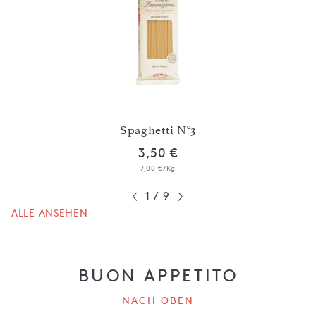
i
Spaghetti N°3
3,50 €
7,00 €/Kg
1
/
9
ALLE ANSEHEN
BUON APPETITO
NACH OBEN