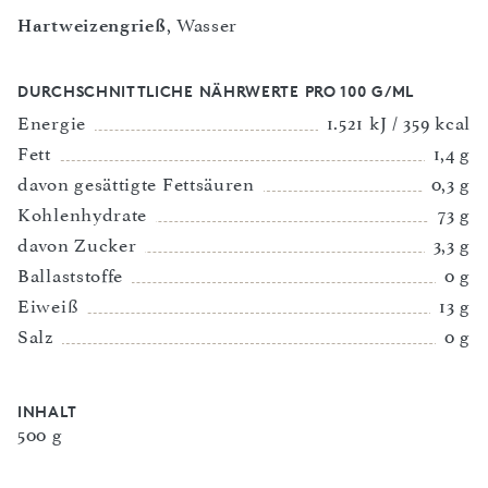
Hartweizengrieß
, Wasser
DURCHSCHNITTLICHE NÄHRWERTE PRO 100 G/ML
Energie
1.521 kJ / 359 kcal
Fett
1,4 g
davon gesättigte Fettsäuren
0,3 g
Kohlenhydrate
73 g
davon Zucker
3,3 g
Ballaststoffe
0 g
Eiweiß
13 g
Salz
0 g
INHALT
500 g