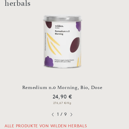
herbals
Dose
Remedium n.0 Morning, Bio, Dose
Reme
24,90 €
276,67 €/Kg
1
/
9
ALLE PRODUKTE VON WILDEN HERBALS