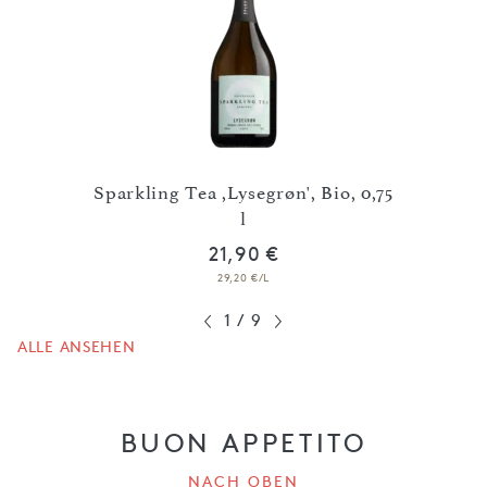
Sparkling Tea ,Lysegrøn', Bio, 0,75
nfrei
l
Spa
21,90 €
29,20 €/L
1
/
9
ALLE ANSEHEN
BUON APPETITO
NACH OBEN