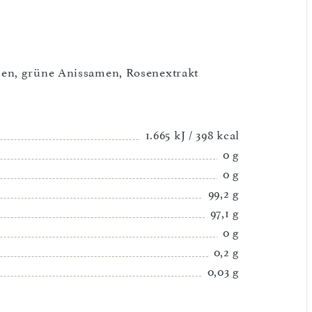
men, grüne Anissamen, Rosenextrakt
1.665 kJ / 398 kcal
0 g
0 g
99,2 g
97,1 g
0 g
0,2 g
0,03 g