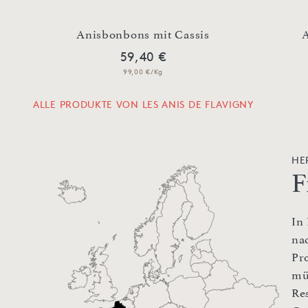
Anisbonbons mit Cassis
A
59,40 €
99,00 €/Kg
ALLE PRODUKTE VON LES ANIS DE FLAVIGNY
HE
F
In
na
Pr
mü
Re