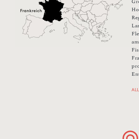
Gr
Ho
Re
La
Fl
am
Fi
Fr
pr
En
AL