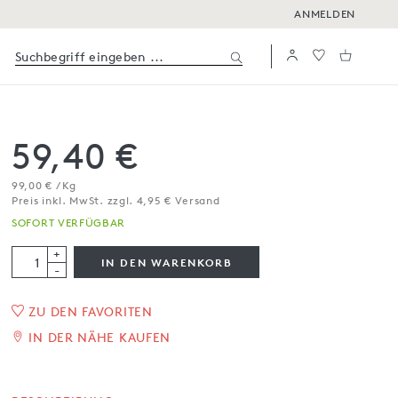
ANMELDEN
59,40 €
99,00 € / Kg
Preis inkl. MwSt. zzgl. 4,95 € Versand
SOFORT VERFÜGBAR
+
IN DEN WARENKORB
-
ZU DEN FAVORITEN
1
/
2
IN DER NÄHE KAUFEN
Anisbonbons mit Rose
12 x 50 g