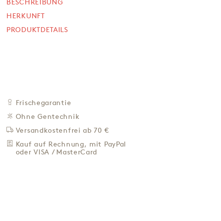
BESCHREIBUNG
HERKUNFT
SOFORT VERFÜGBAR
59,40 €
PRODUKTDETAILS
99,00 € / Kg
Preis inkl. MwSt. zzgl. 4,95 € Versand
+
IN DEN WARENKORB
-
ZU DEN FAVORITEN
Frischegarantie
IN DER NÄHE KAUFEN
Ohne Gentechnik
Versandkostenfrei ab 70 €
BESCHREIBUNG
Kauf auf Rechnung, mit PayPal
HERKUNFT
oder VISA / MasterCard
PRODUKTDETAILS