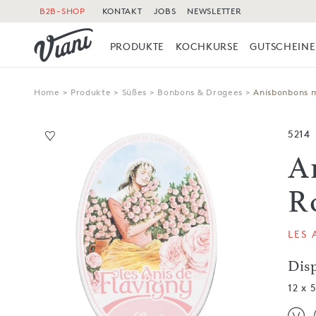
B2B-SHOP
KONTAKT
JOBS
NEWSLETTER
PRODUKTE
KOCHKURSE
GUTSCHEINE
Home
>
Produkte
>
Süßes
>
Bonbons & Dragees
>
Anisbonbons m
5214
A
R
LES 
Dis
12 x 