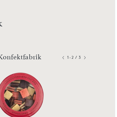
k
Konfektfabrik
1-2
/
3