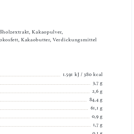
ßholzextrakt, Kakaopulver,
kosfett, Kakaobutter, Verdickungsmittel
1.591 kJ / 380 kcal
3,7 g
2,6 g
84,4 g
61,1 g
0,9 g
1,7 g
0,1 g