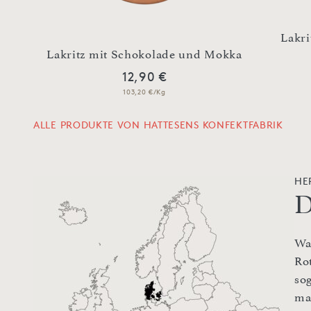
Lakri
y
Lakritz mit Schokolade und Mokka
12,90 €
103,20 €/Kg
ALLE PRODUKTE VON HATTESENS KONFEKTFABRIK
HE
D
Wa
Ro
so
ma