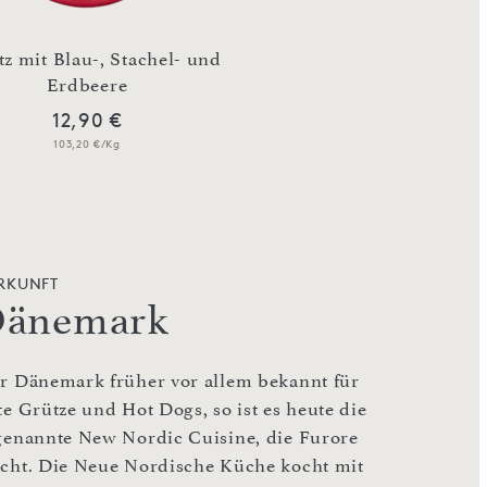
tz mit Blau-, Stachel- und
Lakritzstange 
Erdbeere
Himbeergeschmack,
12,90 €
70,00 €
103,20 €/Kg
129,63 €/Kg
RKUNFT
änemark
r Dänemark früher vor allem bekannt für
te Grütze und Hot Dogs, so ist es heute die
genannte New Nordic Cuisine, die Furore
cht. Die Neue Nordische Küche kocht mit