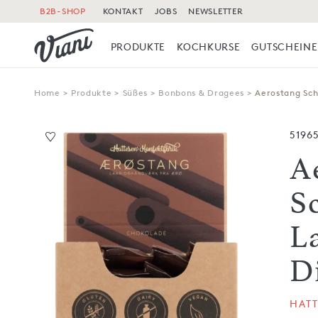
B2B-SHOP
KONTAKT
JOBS
NEWSLETTER
PRODUKTE
KOCHKURSE
GUTSCHEINE
Home
>
Produkte
>
Süßes
>
Bonbons & Dragees
>
Aerostang Sch
5196
A
S
L
D
HAT