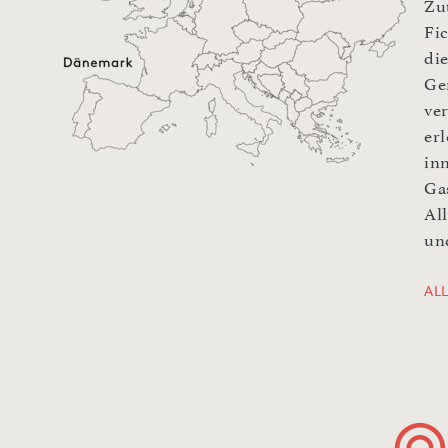
Zu
Fi
di
Ge
ve
er
in
Ga
All
un
AL