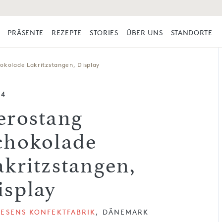
PRÄSENTE
REZEPTE
STORIES
ÜBER UNS
STANDORTE
okolade Lakritzstangen, Display
54
erostang
chokolade
akritzstangen,
isplay
TESENS KONFEKTFABRIK
, DÄNEMARK