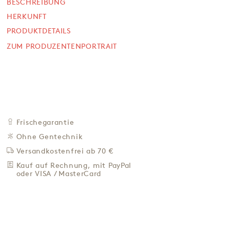
Lakritzstangen, Display
BESCHREIBUNG
HERKUNFT
20 x 27 g
PRODUKTDETAILS
SOFORT VERFÜGBAR
70,00 €
ZUM PRODUZENTENPORTRAIT
129,63 € / Kg
Preis inkl. MwSt. zzgl. 4,95 € Versand
+
IN DEN WARENKORB
-
Frischegarantie
ZU DEN FAVORITEN
Ohne Gentechnik
IN DER NÄHE KAUFEN
Versandkostenfrei ab 70 €
BESCHREIBUNG
Kauf auf Rechnung, mit PayPal
oder VISA / MasterCard
HERKUNFT
PRODUKTDETAILS
ZUM PRODUZENTENPORTRAIT