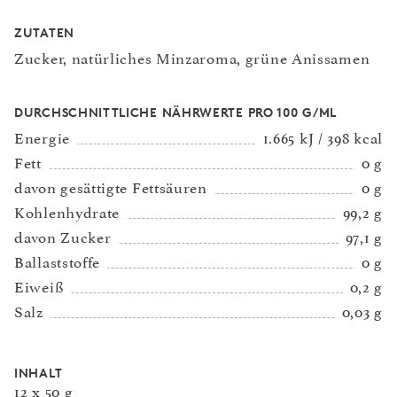
ZUTATEN
Zucker, natürliches Minzaroma, grüne Anissamen
DURCHSCHNITTLICHE NÄHRWERTE PRO 100 G/ML
Energie
1.665 kJ / 398 kcal
Fett
0 g
davon gesättigte Fettsäuren
0 g
Kohlenhydrate
99,2 g
davon Zucker
97,1 g
Ballaststoffe
0 g
Eiweiß
0,2 g
Salz
0,03 g
INHALT
12 x 50 g