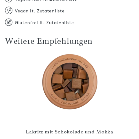
Vegan lt. Zutatenliste
Glutenfrei lt. Zutatenliste
Weitere Empfehlungen
e und
Lak
Lakritz mit Schokolade und Mokka