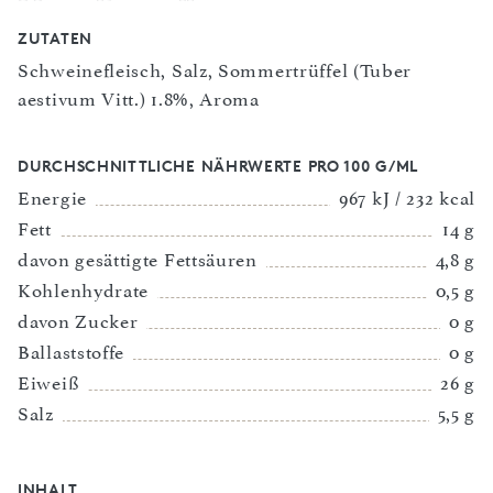
ZUTATEN
Schweinefleisch, Salz, Sommertrüffel (Tuber
aestivum Vitt.) 1.8%, Aroma
DURCHSCHNITTLICHE NÄHRWERTE PRO 100 G/ML
Energie
967 kJ / 232 kcal
Fett
14 g
davon gesättigte Fettsäuren
4,8 g
Kohlenhydrate
0,5 g
davon Zucker
0 g
Ballaststoffe
0 g
Eiweiß
26 g
Salz
5,5 g
INHALT