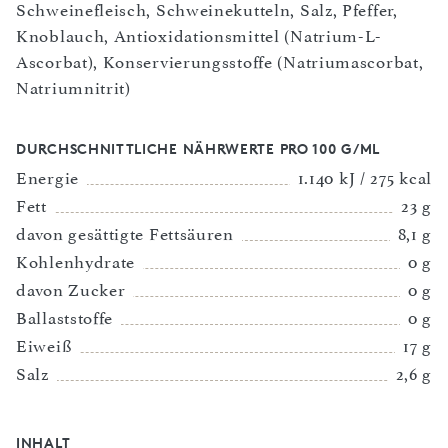
Schweinefleisch, Schweinekutteln, Salz, Pfeffer,
Knoblauch, Antioxidationsmittel (Natrium-L-
Ascorbat), Konservierungsstoffe (Natriumascorbat,
Natriumnitrit)
DURCHSCHNITTLICHE NÄHRWERTE PRO 100 G/ML
Energie
1.140 kJ / 275 kcal
Fett
23 g
davon gesättigte Fettsäuren
8,1 g
Kohlenhydrate
0 g
davon Zucker
0 g
Ballaststoffe
0 g
Eiweiß
17 g
Salz
2,6 g
INHALT