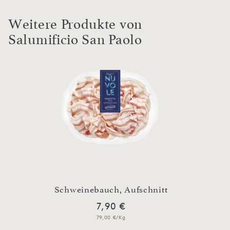
Weitere Produkte von
Salumificio San Paolo
Luftg
t
Schweinebauch, Aufschnitt
7,90 €
79,00 €/Kg