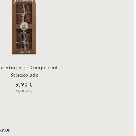
rettini mit Grappa und
Schokolade
Cantuccini pic
9,90 €
6,90 €
61,88 €/Kg
49,29 €/Kg
RKUNFT