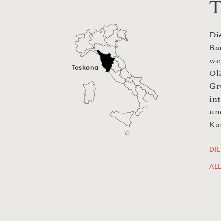
T
Di
Ba
we
Ol
Gr
in
un
Ka
DI
AL