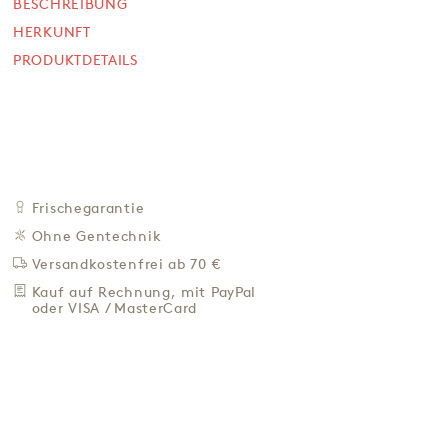
7,90 €
BESCHREIBUNG
HERKUNFT
39,50 € / Kg
PRODUKTDETAILS
Preis inkl. MwSt. zzgl. 4,95 € Versand
+
IN DEN WARENKORB
-
ZU DEN FAVORITEN
IN DER NÄHE KAUFEN
Frischegarantie
BESCHREIBUNG
Ohne Gentechnik
HERKUNFT
Versandkostenfrei ab 70 €
PRODUKTDETAILS
Kauf auf Rechnung, mit PayPal
oder VISA / MasterCard