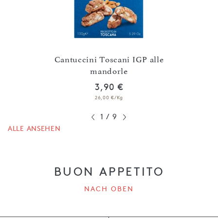
Cantuccini Toscani IGP alle
mandorle
Amar
3,90 €
26,00 €/Kg
1
/
9
ALLE ANSEHEN
BUON APPETITO
NACH OBEN