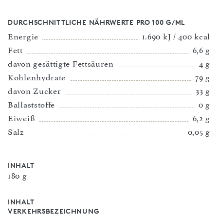
DURCHSCHNITTLICHE NÄHRWERTE PRO 100 G/ML
Energie
1.690 kJ / 400 kcal
Fett
6,6 g
davon gesättigte Fettsäuren
4 g
Kohlenhydrate
79 g
davon Zucker
33 g
Ballaststoffe
0 g
Eiweiß
6,2 g
Salz
0,05 g
INHALT
180 g
INHALT
VERKEHRSBEZEICHNUNG