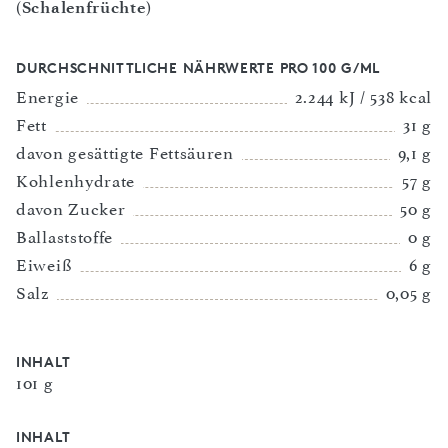
(
Schalenfrüchte
)
DURCHSCHNITTLICHE NÄHRWERTE PRO 100 G/ML
Energie
2.244 kJ / 538 kcal
Fett
31 g
davon gesättigte Fettsäuren
9,1 g
Kohlenhydrate
57 g
davon Zucker
50 g
Ballaststoffe
0 g
Eiweiß
6 g
Salz
0,05 g
INHALT
101 g
INHALT