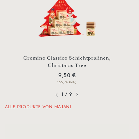
Cremino Classico Schichtpralinen,
Christmas Tree
w
9,50 €
155,74 €/Kg
1
/
9
ALLE PRODUKTE VON MAJANI