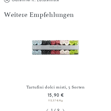
Weitere Empfehlungen
erzen
Tartufini dolci misti, 5 Sorten
T
15,90 €
113,57 €/Kg
1
/
9