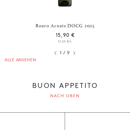
 2025
Roero Arneis DOCG 2025
S
15,90 €
21,20 €/L
1
/
9
ALLE ANSEHEN
BUON APPETITO
NACH OBEN