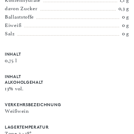
Kohlenhydrate
1,1 g
davon Zucker
0,3 g
Ballaststoffe
0 g
Eiweiß
0 g
Salz
0 g
INHALT
0,75 l
INHALT
ALKOHOLGEHALT
13% vol.
VERKEHRSBEZEICHNUNG
Weißwein
LAGERTEMPERATUR
Zone 3 >18°