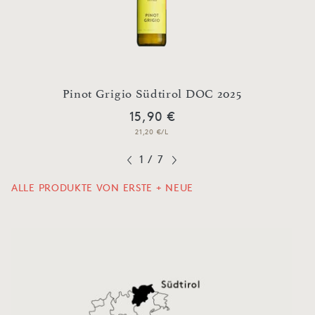
iore
Pinot Grigio Südtirol DOC 2025
La
15,90 €
21,20 €/L
1
/
7
ALLE PRODUKTE VON ERSTE + NEUE